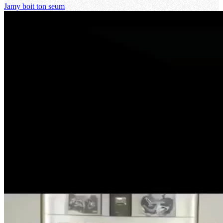
Jamy boit ton seum