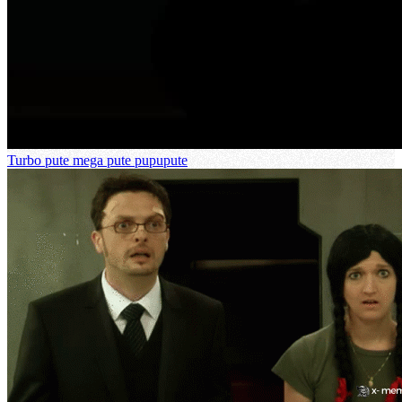
Turbo pute mega pute pupupute