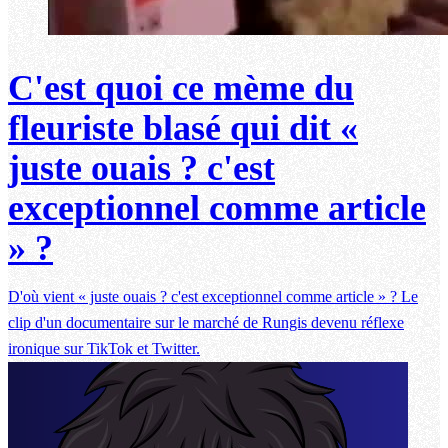
C'est quoi ce mème du
fleuriste blasé qui dit «
juste ouais ? c'est
exceptionnel comme article
» ?
D'où vient « juste ouais ? c'est exceptionnel comme article » ? Le
clip d'un documentaire sur le marché de Rungis devenu réflexe
ironique sur TikTok et Twitter.