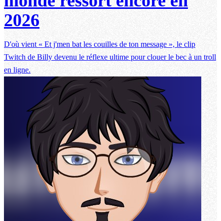
monde ressort encore en
2026
D'où vient « Et j'men bat les couilles de ton message », le clip
Twitch de Billy devenu le réflexe ultime pour clouer le bec à un troll
en ligne.