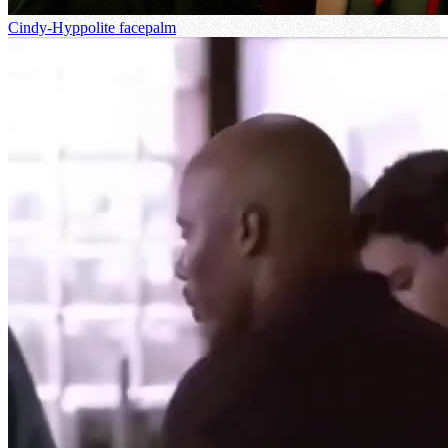
Cindy-Hyppolite facepalm