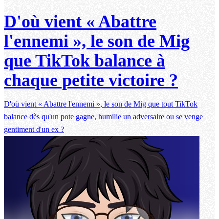
D'où vient « Abattre
l'ennemi », le son de Mig
que TikTok balance à
chaque petite victoire ?
D'où vient « Abattre l'ennemi », le son de Mig que tout TikTok
balance dès qu'un pote gagne, humilie un adversaire ou se venge
gentiment d'un ex ?