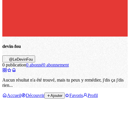
devin-fou
@LeDevinFou
0 publication
0 abonné
0 abonnement
Aucun résultat n'a été trouvé, mais tu peux y remédier, j'dis ça j'dis
rien...
Accueil
Découvrir
Favoris
Profil
Ajouter