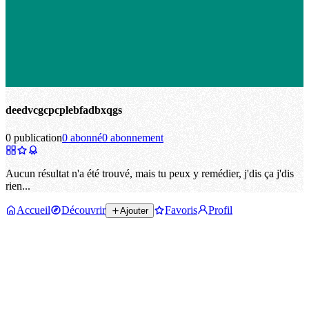
deedvcgcpcplebfadbxqgs
0 publication
0 abonné
0 abonnement
Aucun résultat n'a été trouvé, mais tu peux y remédier, j'dis ça j'dis
rien...
Accueil
Découvrir
Favoris
Profil
Ajouter