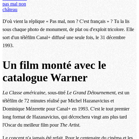
pas mal non
château
D'où vient la réplique « Pas mal, non ? C'est français » ? Tu la lis
sous chaque photo de monument, de plat ou d'exploit tricolore. Elle
sort d'un téléfilm Canal+ diffusé une seule fois, le 31 décembre
1993.
Un film monté avec le
catalogue Warner
La Classe américaine
, sous-titré
Le Grand Détournement
, est un
téléfilm de 72 minutes réalisé par Michel Hazanavicius et
Dominique Mézerette pour Canal+ en 1993. C'est le tout premier
long format de Hazanavicius, qui décrochera vingt ans plus tard
l'Oscar du meilleur film pour
The Artist
.
Le concept n'a jamais été refait. Pour le centenaire du cinéma et les