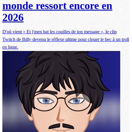
monde ressort encore en
2026
D'où vient « Et j'men bat les couilles de ton message », le clip
Twitch de Billy devenu le réflexe ultime pour clouer le bec à un troll
en ligne.