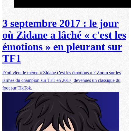
3 septembre 2017 : le jour
où Zidane a lâché « c'est les
émotions » en pleurant sur
TF1
D'où vient le mème « Zidane c'est les émotions » ? Zoom sur les
larmes du champion sur TF1 en 2017, devenues un classique du
foot sur TikTok.