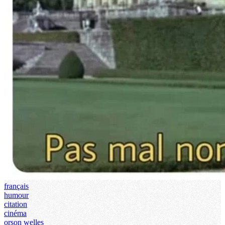
français
humour
citation
cinéma
orson welles